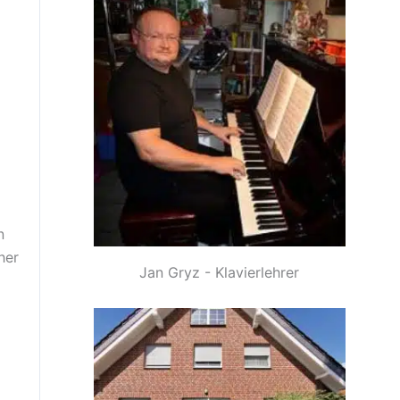
n
her
Jan Gryz - Klavierlehrer